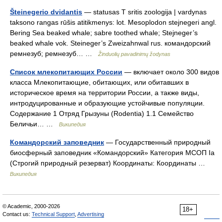
Šteinegerio dvidantis
— statusas T sritis zoologija | vardynas
taksono rangas rūšis atitikmenys: lot. Mesoplodon stejnegeri angl.
Bering Sea beaked whale; sabre toothed whale; Stejneger’s
beaked whale vok. Steineger’s Zweizahnwal rus. командорский
ремнезуб; ремнезуб… …
Žinduolių pavadinimų žodynas
Список млекопитающих России
— включает около 300 видов
класса Млекопитающие, обитающих, или обитавших в
историческое время на территории России, а также виды,
интродуцированные и образующие устойчивые популяции.
Содержание 1 Отряд Грызуны (Rodentia) 1.1 Семейство
Беличьи… …
Википедия
Командорский заповедник
— Государственный природный
биосферный заповедник «Командорский» Категория МСОП Ia
(Строгий природный резерват) Координаты: Координаты …
Википедия
© Academic, 2000-2026
18+
Contact us:
Technical Support
,
Advertising