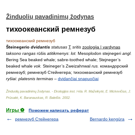
Žinduolių pavadinimų žodynas
тихоокеанский ремнезуб
тихоокеанский ремнезуб
Šteinegerio
dvidantis
statusas
T
sritis
zoologija | vardynas
taksono rangas
rūšis
atitikmenys
:
lot.
Mesoplodon stejnegeri
angl.
Bering Sea beaked whale; sabre-toothed whale; Stejneger’s
beaked whale
vok.
Steineger’s Zweizahnwal
rus.
командорский
ремнезуб; ремнезуб Стейнегера; тихоокеанский ремнезуб
ryšiai
:
platesnis terminas
–
dvidančiai snapuočiai
Žinduolių pavadinimų žodynas. - Ekologijos inst. l-kla
.
R. Mažeikytė, E. Mickevičius, J.
Prūsaitė, K. Baranauskas, R. Baleišis
.
2002
.
Игры ⚽
Поможем написать реферат
ремнезуб Стейнегера
Bernardo kengūra