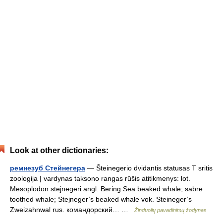
Look at other dictionaries:
ремнезуб Стейнегера
— Šteinegerio dvidantis statusas T sritis
zoologija | vardynas taksono rangas rūšis atitikmenys: lot.
Mesoplodon stejnegeri angl. Bering Sea beaked whale; sabre
toothed whale; Stejneger’s beaked whale vok. Steineger’s
Zweizahnwal rus. командорский… …
Žinduolių pavadinimų žodynas