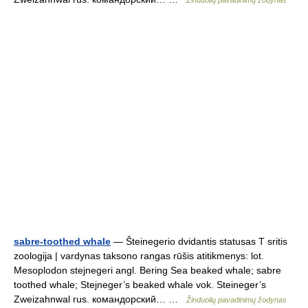
Žinduolių pavadinimų žodynas
sabre-toothed whale
— Šteinegerio dvidantis statusas T sritis
zoologija | vardynas taksono rangas rūšis atitikmenys: lot.
Mesoplodon stejnegeri angl. Bering Sea beaked whale; sabre
toothed whale; Stejneger’s beaked whale vok. Steineger’s
Zweizahnwal rus. командорский… …
Žinduolių pavadinimų žodynas