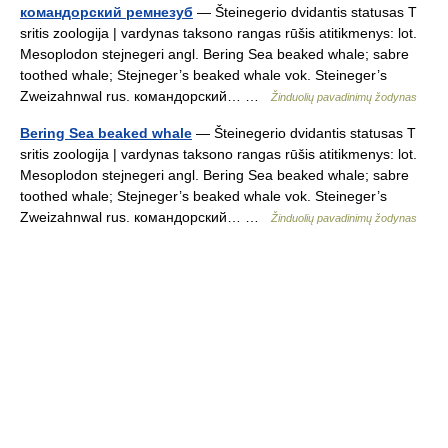
командорский ремнезуб
— Šteinegerio dvidantis statusas T
sritis zoologija | vardynas taksono rangas rūšis atitikmenys: lot.
Mesoplodon stejnegeri angl. Bering Sea beaked whale; sabre
toothed whale; Stejneger’s beaked whale vok. Steineger’s
Zweizahnwal rus. командорский… …
Žinduolių pavadinimų žodynas
Bering Sea beaked whale
— Šteinegerio dvidantis statusas T
sritis zoologija | vardynas taksono rangas rūšis atitikmenys: lot.
Mesoplodon stejnegeri angl. Bering Sea beaked whale; sabre
toothed whale; Stejneger’s beaked whale vok. Steineger’s
Zweizahnwal rus. командорский… …
Žinduolių pavadinimų žodynas